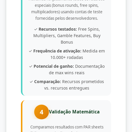
especiais (bonus rounds, free spins,
multiplicadores) usando contas de teste
fornecidas pelos desenvolvedores.
✓
Recursos testados:
Free Spins,
Multipliers, Gamble Features, Buy
Bonus
✓
Frequência de ativação:
Medida em
10.000+ rodadas
✓
Potencial de ganho:
Documentação
de max wins reais
✓
Comparação:
Recursos prometidos
vs. recursos entregues
4
Validação Matemática
Comparamos resultados com PAR sheets