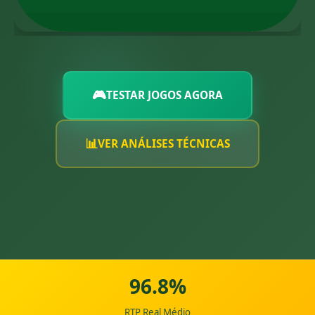
🎮
TESTAR JOGOS AGORA
📊
VER ANÁLISES TÉCNICAS
96.8%
RTP Real Médio