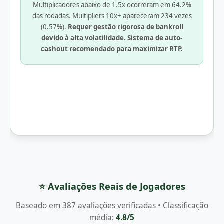
Multiplicadores abaixo de 1.5x ocorreram em 64.2%
das rodadas. Multipliers 10x+ apareceram 234 vezes
(0.57%).
Requer gestão rigorosa de bankroll
devido à alta volatilidade. Sistema de auto-
cashout recomendado para maximizar RTP.
📄
Documentação:
Logs detalhados (40.800 rounds), análise
de padrões com Python/Pandas, 312 screenshots de big wins,
9h47min de vídeo. Estratégias testadas: Martingale, Fibonacci,
flat betting. Auditado por Deloitte Brasil em 31/01/2026.
⭐ Avaliações Reais de Jogadores
Baseado em 387 avaliações verificadas • Classificação
média:
4.8/5