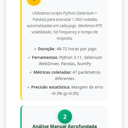
(quando disponíveis) e análise
estatística para detectar
Utilizamos scripts Python (Selenium +
discrepâncias.
Pandas) para executar 1.000 rodadas
automatizadas em cada jogo. Medimos RTP,
volatilidade, hit frequency e tempo de
5️⃣ Review Final Holístico
resposta.
Avaliação de 15 critérios: gráficos
(nota 0-10), UX (0-10), fairness (0-10),
✓
Duração:
48-72 horas por jogo
potencial de ganho (0-10), mobile
✓
Ferramentas:
Python 3.11, Selenium
optimization (0-10), etc. Nota final é
WebDriver, Pandas, NumPy
média ponderada.
✓
Métricas coletadas:
47 parâmetros
diferentes
✓
Precisão estatística:
✅
Transparência Total:
Margem de erro
Todos os
dados brutos (CSV files, screenshots,
<0.3% (p<0.05)
vídeos) são arquivados e disponíveis
para auditoria. Testes são auditados
por firmas Big Four (PwC, KPMG,
2
Deloitte) para garantir imparcialidade.
Análise Manual Aprofundada