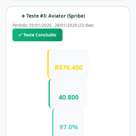
✈️ Teste #3: Aviator (Spribe)
Período: 05/01/2026 - 28/01/2026 (23 dias)
✅ Teste Concluído
Total Apostado
R$76.400
Total Rodadas
40.800
RTP Real
97.0%