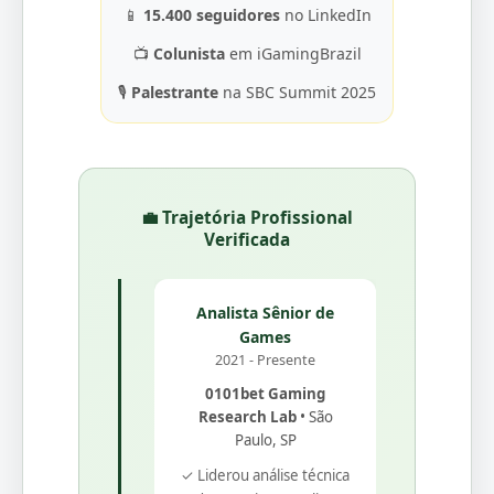
📱
15.400 seguidores
no LinkedIn
📺
Colunista
em iGamingBrazil
🎙️
Palestrante
na SBC Summit 2025
💼 Trajetória Profissional
Verificada
Analista Sênior de
Games
2021 - Presente
0101bet Gaming
Research Lab
• São
Paulo, SP
✓ Liderou análise técnica