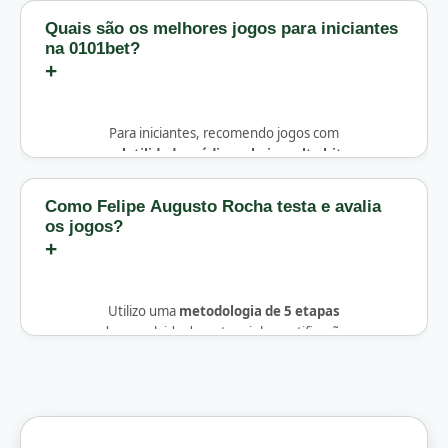
ligeiramente superior ao RTP teórico de
Quais são os melhores jogos para iniciantes
96.5%.
na 0101bet?
+
Destaques por jogo:
Sweet Bonanza:
96.9% real vs 96.5%
Para iniciantes, recomendo jogos com
teórico (+0.4%)
volatilidade média ou baixa
,
alta hit
Fortune Tiger:
97.1% real vs 96.8%
frequency
e
mecânicas simples
:
teórico (+0.3%)
Como Felipe Augusto Rocha testa e avalia
Aviator:
97.0% real vs 97.0% teórico
os jogos?
🥇 Top Recomendações:
(0%)
+
Gates of Olympus:
96.7% real vs
Sweet Bonanza
- Volatilidade
96.5% teórico (+0.2%)
média, multiplicadores até
Utilizo uma
metodologia de 5 etapas
21.100x, recursos visuais
desenvolvida durante minha certificação
💡
Conclusão:
A plataforma 0101bet
claros, hit frequency 24.8%
IGCC:
demonstrou fairness consistente,
Fortune Mouse
- Baixa
com RTP real frequentemente
volatilidade, hit frequency 28%,
igualando ou superando o RTP teórico
1️⃣ Teste Técnico Automatizado
apostas mínimas R$0.20, ideal
declarado pelos fornecedores.
para bankroll pequeno
1.000 rodadas automatizadas para