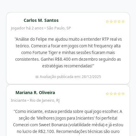
Carlos M. Santos
⭐⭐⭐⭐⭐
Jogador há 2 anos • São Paulo, SP
"Análise do Felipe me ajudou muito a entender RTP real vs
teórico. Comecei a focar em jogos com hit frequency alta
como Fortune Tiger e minhas sessões ficaram mais
consistentes. Ganhei R$8.400 em dezembro seguindo as
estratégias recomendadas!"
📅 Avaliação publicada em: 28/12/2025
Mariana R. Oliveira
⭐⭐⭐⭐⭐
Iniciante • Rio de Janeiro, RJ
"Como iniciante, estava perdida sobre qual jogo escolher. A
seção de 'Melhores Jogos para Iniciantes' foi perfeita!
Comecei com Sweet Bonanza (volatilidade média) e já estou
no lucro de R$2.100. Recomendações técnicas são ouro